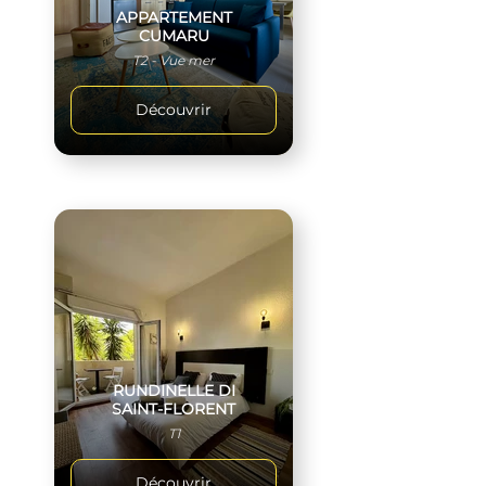
APPARTEMENT
CUMARU
T2 - Vue mer
Découvrir
RUNDINELLE DI
SAINT-FLORENT
T1
Découvrir