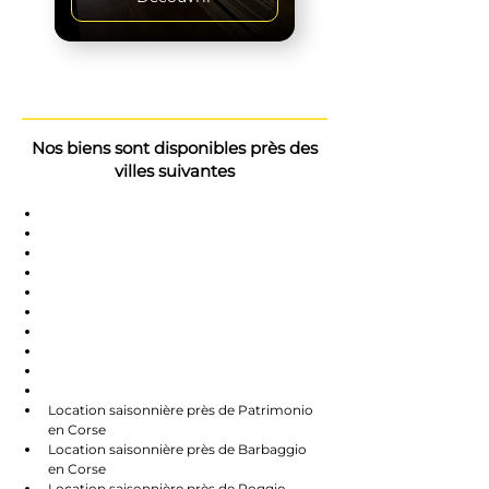
Nos biens sont disponibles près des
villes suivantes
Saint-Florent
Oletta
Chauve
Bastia
Île-Rousse
Nonzo
Centuri
Rapalle
Caste
Farines
Location saisonnière près de Patrimonio 
en Corse
Location saisonnière près de Barbaggio 
en Corse
Location saisonnière près de Poggio-