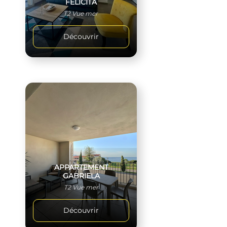
FELICÍTA
T2 Vue mer
Découvrir
APPARTEMENT
GABRIELA
T2 Vue mer
Découvrir