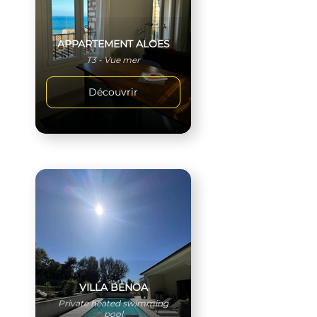
APPARTEMENT ALOES
T3 - Vue mer
Découvrir
VILLA BENOA
Private heated swimming
pool