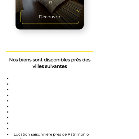
T1
Découvrir
Nos biens sont disponibles près des
villes suivantes
Saint-Florent
Oletta
Chauve
Bastia
Île-Rousse
Nonzo
Centuri
Rapalle
Caste
Farines
Location saisonnière près de Patrimonio 