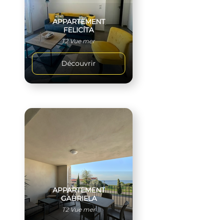
APPARTEMENT
FELICÍTA
T2 Vue mer
Découvrir
APPARTEMENT
GABRIELA
T2 Vue mer