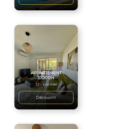
APPARTEMENT
COCON
T2 - Vue mer
Découvrir