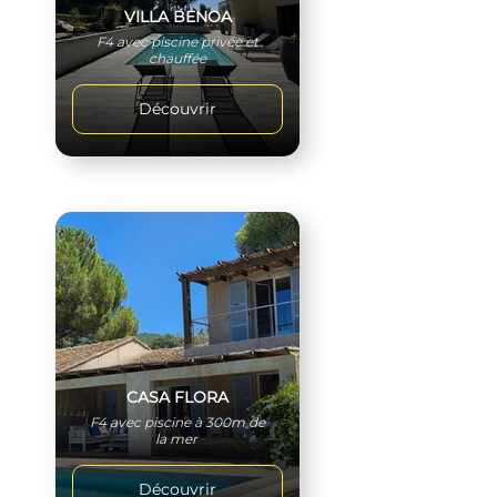
VILLA BENOA
F4 avec piscine privée et
chauffée
Découvrir
CASA FLORA
F4 avec piscine à 300m de
la mer
Découvrir