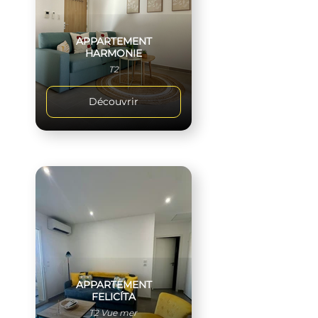
APPARTEMENT
HARMONIE
T2
Découvrir
APPARTEMENT
FELICÍTA
T2 Vue mer