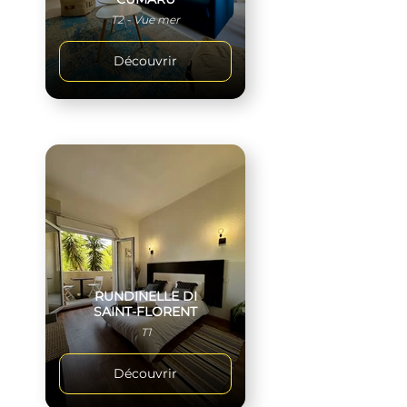
T2 - Vue mer
Découvrir
RUNDINELLE DI
SAINT-FLORENT
T1
Découvrir