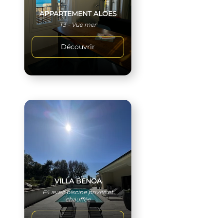
APPARTEMENT ALOES
T3 - Vue mer
Découvrir
VILLA BENOA
F4 avec piscine privée et
chauffée