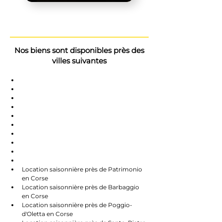
Nos biens sont disponibles près des
villes suivantes
Saint-Florent
Oletta
Chauve
Bastia
Île-Rousse
Nonzo
Centuri
Rapalle
Caste
Farines
Location saisonnière près de Patrimonio 
en Corse
Location saisonnière près de Barbaggio 
en Corse
Location saisonnière près de Poggio-
d'Oletta en Corse