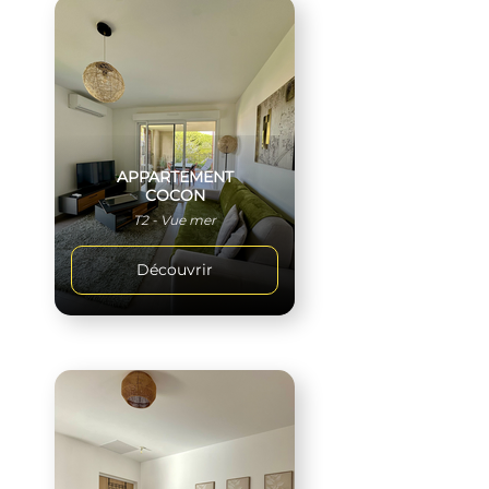
APPARTEMENT
COCON
T2 - Vue mer
Découvrir