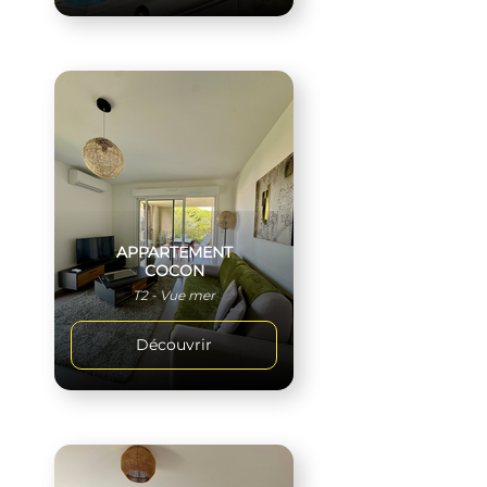
APPARTEMENT
COCON
T2 - Vue mer
Découvrir