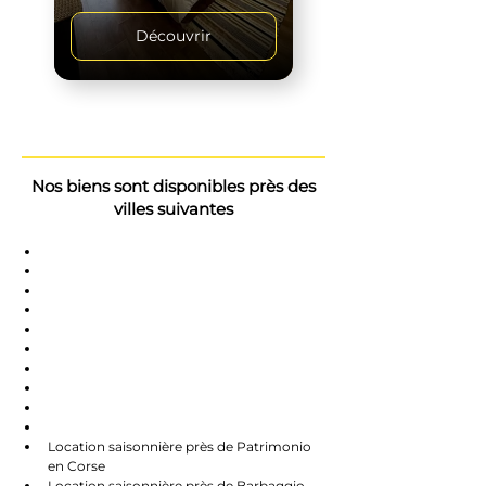
Découvrir
Nos biens sont disponibles près des
villes suivantes
Saint-Florent
Oletta
Chauve
Bastia
Île-Rousse
Nonzo
Centuri
Rapalle
Caste
Farines
Location saisonnière près de Patrimonio 
en Corse
Location saisonnière près de Barbaggio 