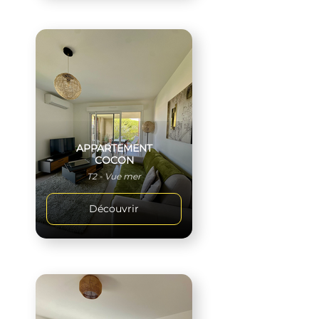
APPARTEMENT
COCON
T2 - Vue mer
Découvrir