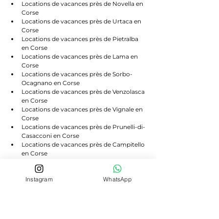
Locations de vacances près de Novella en 
Corse
Locations de vacances près de Urtaca en 
Corse
Locations de vacances près de Pietralba 
en Corse
Locations de vacances près de Lama en 
Corse
Locations de vacances près de Sorbo-
Ocagnano en Corse
Locations de vacances près de Venzolasca 
en Corse
Locations de vacances près de Vignale en 
Corse
Locations de vacances près de Prunelli-di-
Casacconi en Corse
Locations de vacances près de Campitello 
en Corse
Locations de vacances près de Scolca en 
Corse
Instagram
WhatsApp
Locations de vacances près de Volpajola 
en Corse
Locations de vacances près de Lento en 
Corse
Locations de vacances près de Bigorno en 