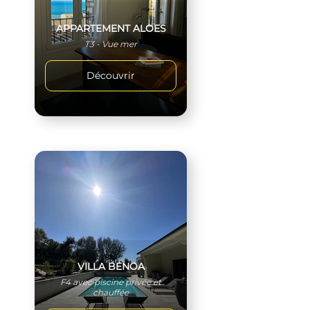
APPARTEMENT ALOES
T3 - Vue mer
Découvrir
VILLA BENOA
F4 avec piscine privée et
chauffée