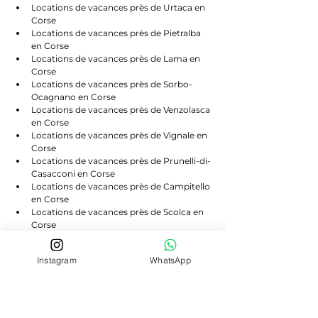
Locations de vacances près de Urtaca en 
Corse
Locations de vacances près de Pietralba 
en Corse
Locations de vacances près de Lama en 
Corse
Locations de vacances près de Sorbo-
Ocagnano en Corse
Locations de vacances près de Venzolasca 
en Corse
Locations de vacances près de Vignale en 
Corse
Locations de vacances près de Prunelli-di-
Casacconi en Corse
Locations de vacances près de Campitello 
en Corse
Locations de vacances près de Scolca en 
Corse
Locations de vacances près de Volpajola 
en Corse
Instagram
WhatsApp
Locations de vacances près de Lento en 
Corse
Locations de vacances près de Bigorno en 
Corse
Locations de vacances près de 