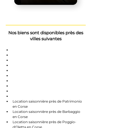
Nos biens sont disponibles près des
villes suivantes
Saint-Florent
Oletta
Chauve
Bastia
Île-Rousse
Nonzo
Centuri
Rapalle
Caste
Farines
Location saisonnière près de Patrimonio 
en Corse
Location saisonnière près de Barbaggio 
en Corse
Location saisonnière près de Poggio-
d'Oletta en Corse