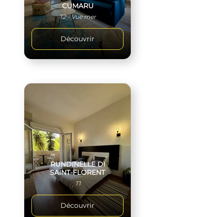
CUMARU
T2 - Vue mer
Découvrir
RUNDINELLE DI
SAINT-FLORENT
T1
Découvrir