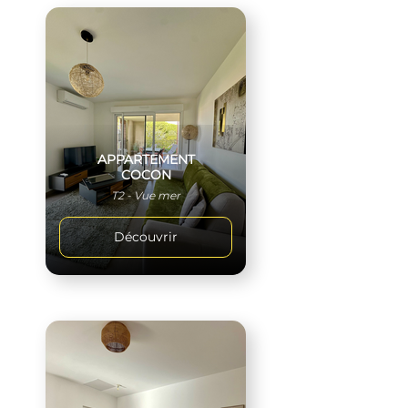
APPARTEMENT
COCON
T2 - Vue mer
Découvrir