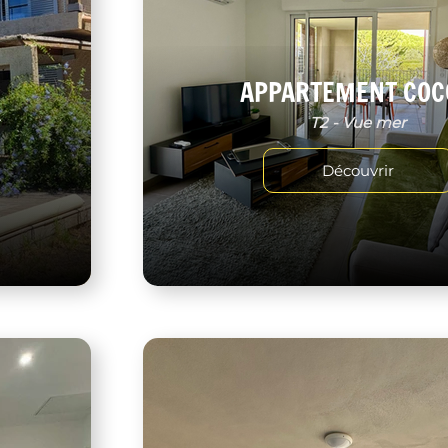
APPARTEMENT COC
r
T2 - Vue mer
Découvrir