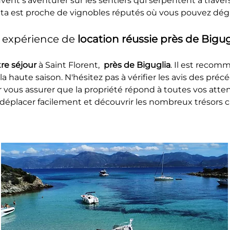
t s'aventurer sur les sentiers qui serpentent à travers
tta est proche de vignobles réputés où vous pouvez dégu
 expérience de 
location réussie près de Bigugl
re séjour 
à Saint Florent, 
 près de Biguglia
. Il est recom
la haute saison. N'hésitez pas à vérifier les avis des préc
 vous assurer que la propriété répond à toutes vos atten
déplacer facilement et découvrir les nombreux trésors c