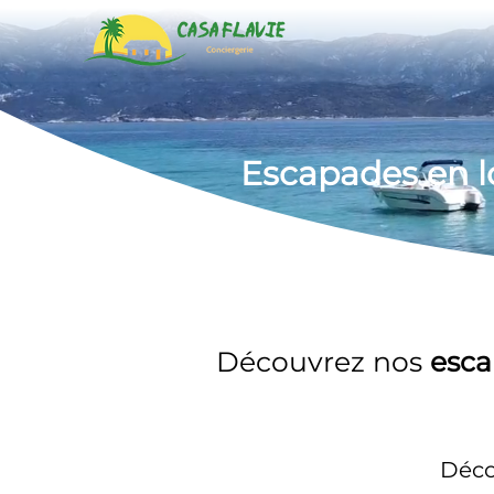
Escapades en l
Découvrez nos 
esca
Déco