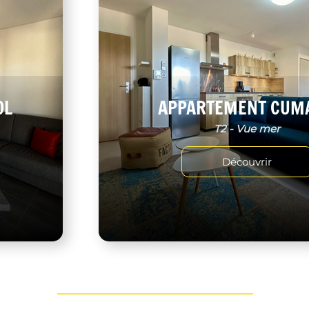
OL
APPARTEMENT CUM
T2 - Vue mer
Découvrir