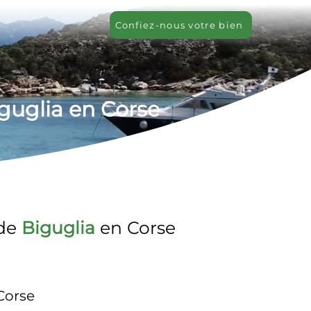
Confiez-nous votre bien
iguglia en Corse
de 
Biguglia
 en Corse
Corse