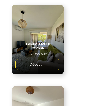
APPARTEMENT
COCON
T2 - Vue mer
Découvrir