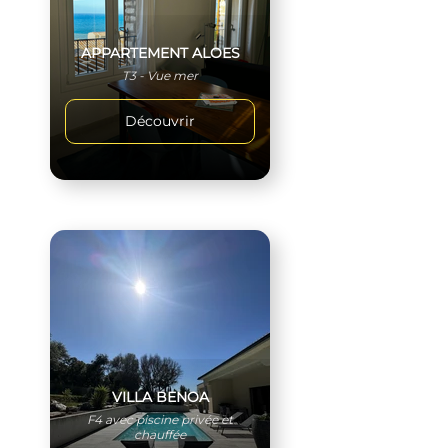
APPARTEMENT ALOES
T3 - Vue mer
Découvrir
VILLA BENOA
F4 avec piscine privée et
chauffée