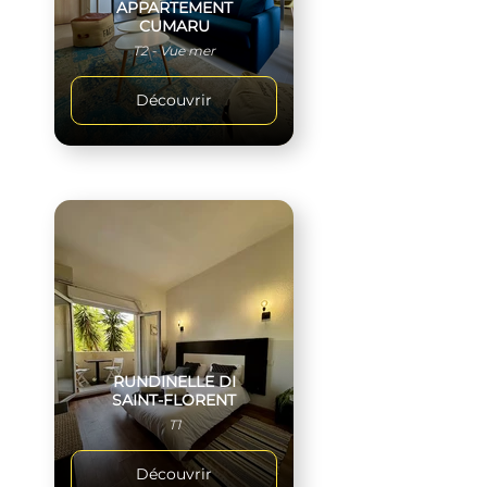
APPARTEMENT
CUMARU
T2 - Vue mer
Découvrir
RUNDINELLE DI
SAINT-FLORENT
T1
Découvrir