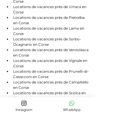
Corse
Locations de vacances près de Urtaca en 
Corse
Locations de vacances près de Pietralba 
en Corse
Locations de vacances près de Lama en 
Corse
Locations de vacances près de Sorbo-
Ocagnano en Corse
Locations de vacances près de Venzolasca 
en Corse
Locations de vacances près de Vignale en 
Corse
Locations de vacances près de Prunelli-di-
Casacconi en Corse
Locations de vacances près de Campitello 
en Corse
Locations de vacances près de Scolca en 
Corse
Locations de vacances près de Volpajola 
en Corse
Instagram
WhatsApp
Locations de vacances près de Lento en 
Corse
Locations de vacances près de Bigorno en 
Corse