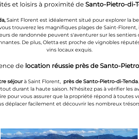
ités et loisirs à proximité de 
Santo-Pietro-di-
a, 
Saint Florent est idéalement situé pour explorer la be
ous trouverez les magnifiques plages de Saint-Florent, i
urs de randonnée peuvent s'aventurer sur les sentiers q
nnantes. De plus, Oletta est proche de vignobles réput
vins locaux exquis.
ence de 
location réussie près de Santo-Pietro
re séjour 
à Saint Florent, 
 près de Santo-Pietro-di-Tenda
rtout durant la haute saison. N'hésitez pas à vérifier les a
re pour vous assurer que la propriété répond à toutes vo
s déplacer facilement et découvrir les nombreux trésors