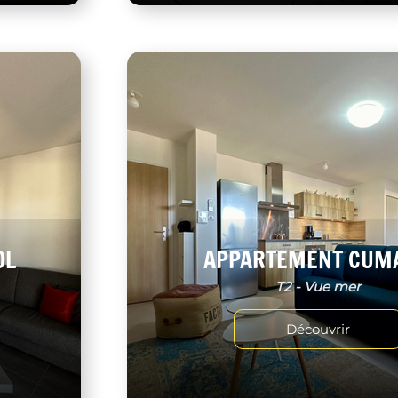
OL
APPARTEMENT CUM
T2 - Vue mer
Découvrir