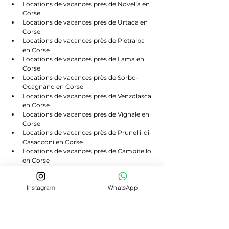
Locations de vacances près de Novella en 
Corse
Locations de vacances près de Urtaca en 
Corse
Locations de vacances près de Pietralba 
en Corse
Locations de vacances près de Lama en 
Corse
Locations de vacances près de Sorbo-
Ocagnano en Corse
Locations de vacances près de Venzolasca 
en Corse
Locations de vacances près de Vignale en 
Corse
Locations de vacances près de Prunelli-di-
Casacconi en Corse
Locations de vacances près de Campitello 
en Corse
Locations de vacances près de Scolca en 
Corse
Instagram
WhatsApp
Locations de vacances près de Volpajola 
en Corse
Locations de vacances près de Lento en 
Corse
Locations de vacances près de Bigorno en 