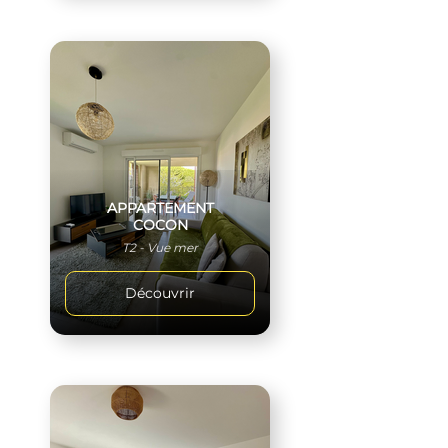
APPARTEMENT
COCON
T2 - Vue mer
Découvrir