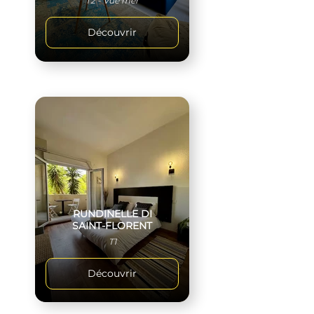
T2 - Vue mer
Découvrir
RUNDINELLE DI
SAINT-FLORENT
T1
Découvrir