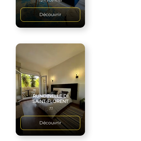
T2 - Vue mer
Découvrir
RUNDINELLE DI
SAINT-FLORENT
T1
Découvrir