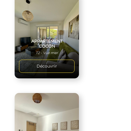
APPARTEMENT
COCON
T2 - Vue mer
Découvrir