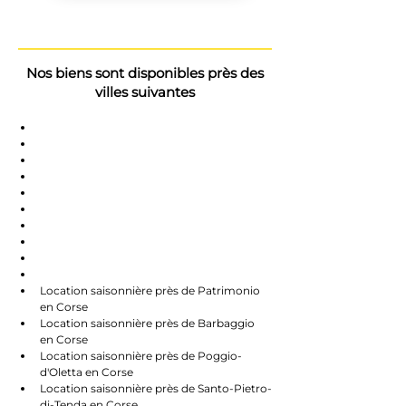
Nos biens sont disponibles près des
villes suivantes
Saint-Florent
Oletta
Chauve
Bastia
Île-Rousse
Nonzo
Centuri
Rapalle
Caste
Farines
Location saisonnière près de Patrimonio 
en Corse
Location saisonnière près de Barbaggio 
en Corse
Location saisonnière près de Poggio-
d'Oletta en Corse
Location saisonnière près de Santo-Pietro-
di-Tenda en Corse