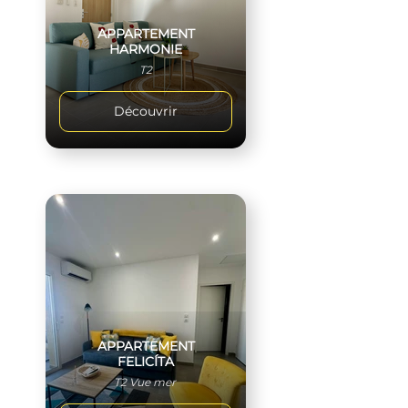
APPARTEMENT
HARMONIE
T2
Découvrir
APPARTEMENT
FELICÍTA
T2 Vue mer