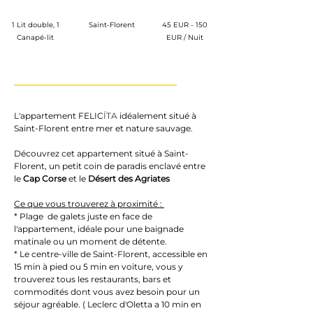
1 Lit double, 1
Saint-Florent
45 EUR - 150
Canapé-lit
EUR / Nuit
L'appartement FELIC
ÍTA
 idéalement situé à 
Saint-Florent entre mer et nature sauvage. 
Découvrez cet appartement situé à Saint-
Florent, un petit coin de paradis enclavé entre 
le 
Cap Corse
 et le 
Désert des Agriates 
Ce que vous trouverez à proximité : 
* Plage  de galets juste en face de 
l'appartement, idéale pour une baignade 
matinale ou un moment de détente.
* Le centre-ville de Saint-Florent, accessible en 
15 min à pied ou 5 min en voiture, vous y 
trouverez tous les restaurants, bars et 
commodités dont vous avez besoin pour un 
séjour agréable. ( Leclerc d'Oletta a 10 min en 