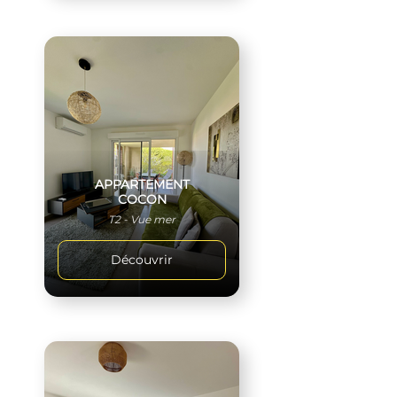
APPARTEMENT
COCON
T2 - Vue mer
Découvrir