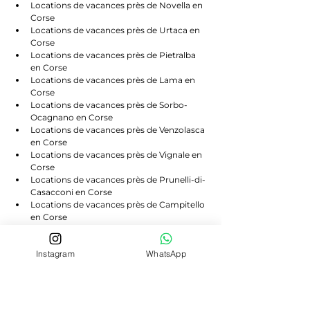
Locations de vacances près de Novella en 
Corse
Locations de vacances près de Urtaca en 
Corse
Locations de vacances près de Pietralba 
en Corse
Locations de vacances près de Lama en 
Corse
Locations de vacances près de Sorbo-
Ocagnano en Corse
Locations de vacances près de Venzolasca 
en Corse
Locations de vacances près de Vignale en 
Corse
Locations de vacances près de Prunelli-di-
Casacconi en Corse
Locations de vacances près de Campitello 
en Corse
Locations de vacances près de Scolca en 
Corse
Instagram
WhatsApp
Locations de vacances près de Volpajola 
en Corse
Locations de vacances près de Lento en 
Corse
Locations de vacances près de Bigorno en 