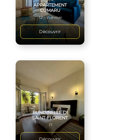
APPARTEMENT
CUMARU
T2 - Vue mer
Découvrir
RUNDINELLE DI
SAINT-FLORENT
T1
Découvrir