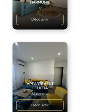
HARMONIE
T2
Découvrir
APPARTEMENT
FELICÍTA
T2 Vue mer
Découvrir