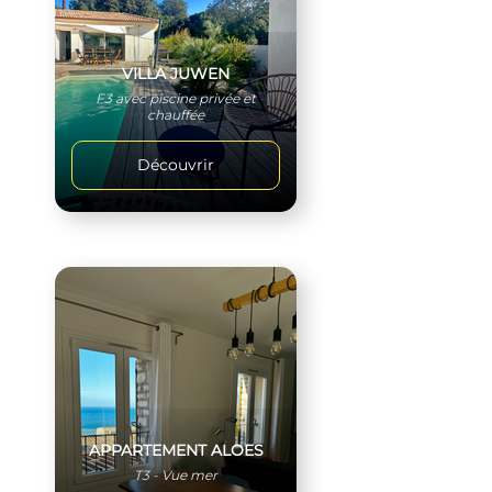
VILLA JUWEN
F3 avec piscine privée et
chauffée
Découvrir
APPARTEMENT ALOES
T3 - Vue mer