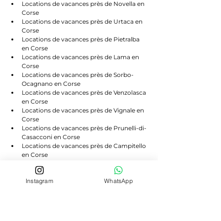
Locations de vacances près de Novella en 
Corse
Locations de vacances près de Urtaca en 
Corse
Locations de vacances près de Pietralba 
en Corse
Locations de vacances près de Lama en 
Corse
Locations de vacances près de Sorbo-
Ocagnano en Corse
Locations de vacances près de Venzolasca 
en Corse
Locations de vacances près de Vignale en 
Corse
Locations de vacances près de Prunelli-di-
Casacconi en Corse
Locations de vacances près de Campitello 
en Corse
Locations de vacances près de Scolca en 
Corse
Instagram
WhatsApp
Locations de vacances près de Volpajola 
en Corse
Locations de vacances près de Lento en 
Corse
Locations de vacances près de Bigorno en 