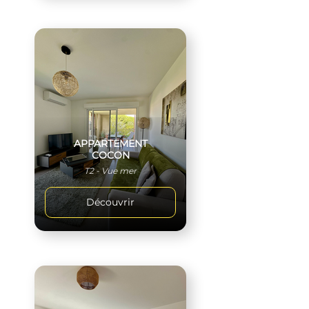
APPARTEMENT
COCON
T2 - Vue mer
Découvrir