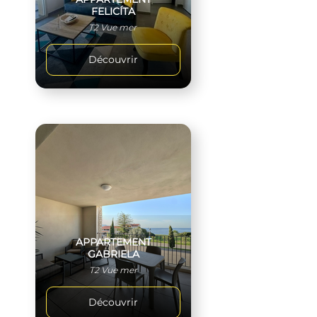
FELICÍTA
T2 Vue mer
Découvrir
APPARTEMENT
GABRIELA
T2 Vue mer
Découvrir