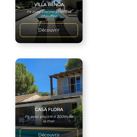
VILLA BENOA
F4 avec piscine privée et
chauffée
Découvrir
CASA FLORA
F4 avec piscine à 300m de
la mer
Découvrir