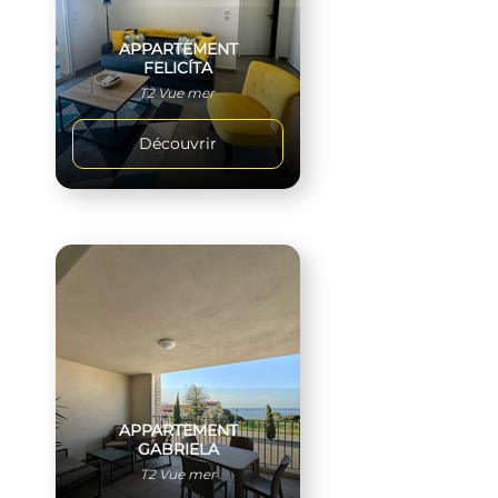
APPARTEMENT
FELICÍTA
T2 Vue mer
Découvrir
APPARTEMENT
GABRIELA
T2 Vue mer