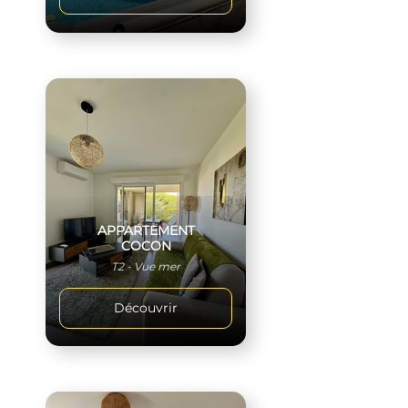
APPARTEMENT
COCON
T2 - Vue mer
Découvrir