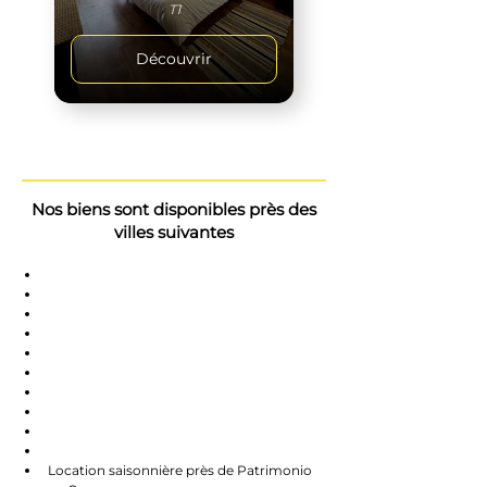
T1
Découvrir
Nos biens sont disponibles près des
villes suivantes
Saint-Florent
Oletta
Chauve
Bastia
Île-Rousse
Nonzo
Centuri
Rapalle
Caste
Farines
Location saisonnière près de Patrimonio 