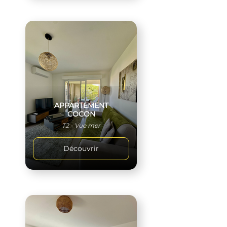
APPARTEMENT
COCON
T2 - Vue mer
Découvrir