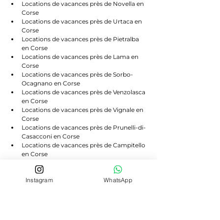
Locations de vacances près de Novella en 
Corse
Locations de vacances près de Urtaca en 
Corse
Locations de vacances près de Pietralba 
en Corse
Locations de vacances près de Lama en 
Corse
Locations de vacances près de Sorbo-
Ocagnano en Corse
Locations de vacances près de Venzolasca 
en Corse
Locations de vacances près de Vignale en 
Corse
Locations de vacances près de Prunelli-di-
Casacconi en Corse
Locations de vacances près de Campitello 
en Corse
Locations de vacances près de Scolca en 
Corse
Instagram
WhatsApp
Locations de vacances près de Volpajola 
en Corse
Locations de vacances près de Lento en 
Corse
Locations de vacances près de Bigorno en 