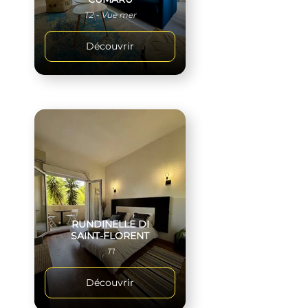
T2 - Vue mer
Découvrir
RUNDINELLE DI
SAINT-FLORENT
T1
Découvrir