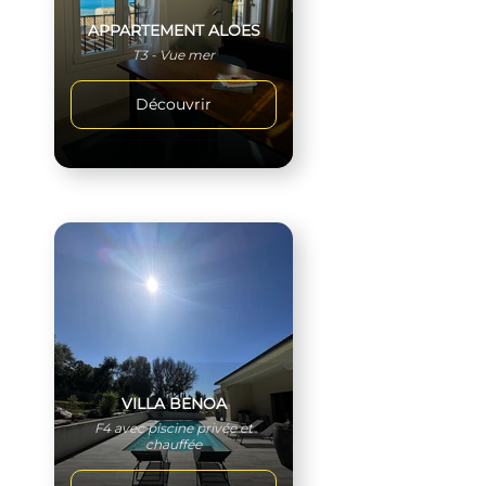
APPARTEMENT ALOES
T3 - Vue mer
Découvrir
VILLA BENOA
F4 avec piscine privée et
chauffée