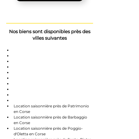
Nos biens sont disponibles près des
villes suivantes
Saint-Florent
Oletta
Chauve
Bastia
Île-Rousse
Nonzo
Centuri
Rapalle
Caste
Farines
Location saisonnière près de Patrimonio 
en Corse
Location saisonnière près de Barbaggio 
en Corse
Location saisonnière près de Poggio-
d'Oletta en Corse