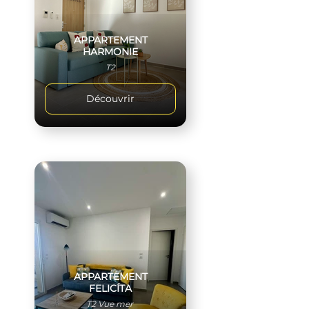
APPARTEMENT
HARMONIE
T2
Découvrir
APPARTEMENT
FELICÍTA
T2 Vue mer