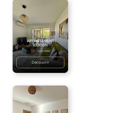
APPARTEMENT
COCON
T2 - Vue mer
Découvrir