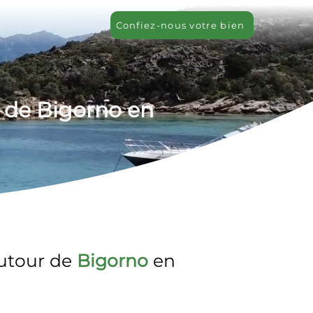
Confiez-nous votre bien
 de Bigorno en 
utour de 
Bigorno
 en 