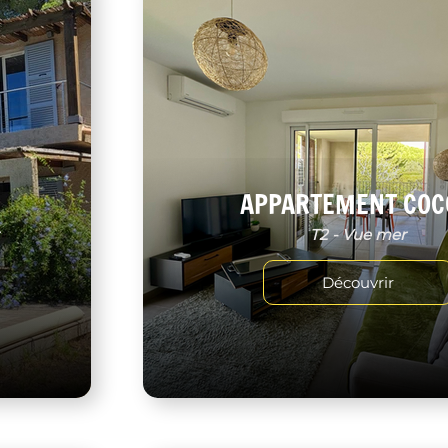
APPARTEMENT COC
r
T2 - Vue mer
Découvrir