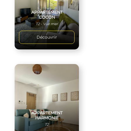
APPARTEMENT
COCON
T2 - Vue mer
Découvrir
APPARTEMENT
HARMONIE
T2