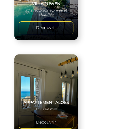
VILLA JUWEN
F3 avec piscine privée et
chauffée
Découvrir
APPARTEMENT ALOES
T3 - Vue mer
Découvrir