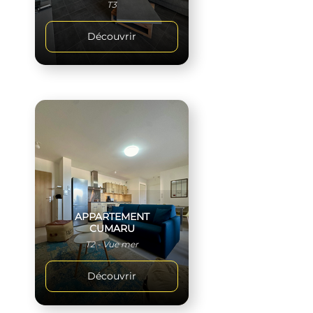
T3
Découvrir
APPARTEMENT
CUMARU
T2 - Vue mer
Découvrir