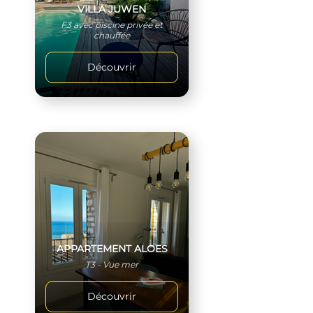
VILLA JUWEN
F3 avec piscine privée et
chauffée
Découvrir
APPARTEMENT ALOES
T3 - Vue mer
Découvrir