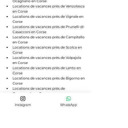
Ocagnano en Corse
Locations de vacances près de Venzolasca 
en Corse
Locations de vacances près de Vignale en 
Corse
Locations de vacances près de Prunelli-di-
Casacconi en Corse
Locations de vacances près de Campitello 
en Corse
Locations de vacances près de Scolca en 
Corse
Locations de vacances près de Volpajola 
en Corse
Locations de vacances près de Lento en 
Corse
Locations de vacances près de Bigorno en 
Corse
Locations de vacances près de 
Canavaggia en Corse
Locations de vacances près de Castello-di-
Rostino en Corse
Instagram
WhatsApp
Locations de vacances près de Morosaglia 
en Corse
Locations de vacances près de Valle-di-
Rostino en Corse