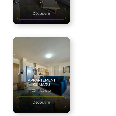
T3
Découvrir
APPARTEMENT
CUMARU
T2 - Vue mer
Découvrir