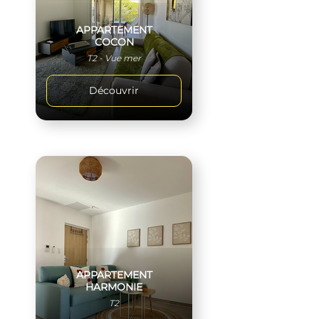
APPARTEMENT
COCON
T2 - Vue mer
Découvrir
APPARTEMENT
HARMONIE
T2