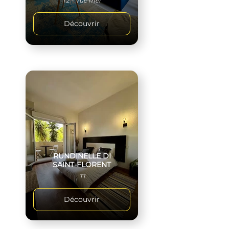
T2 - Vue mer
Découvrir
RUNDINELLE DI
SAINT-FLORENT
T1
Découvrir