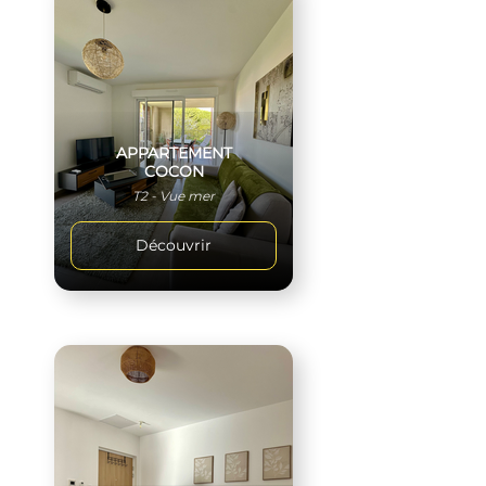
APPARTEMENT
COCON
T2 - Vue mer
Découvrir