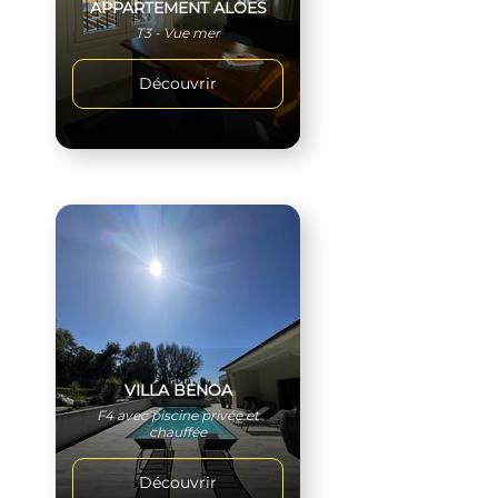
APPARTEMENT ALOES
T3 - Vue mer
Découvrir
VILLA BENOA
F4 avec piscine privée et
chauffée
Découvrir