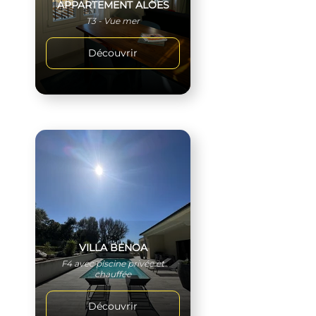
APPARTEMENT ALOES
T3 - Vue mer
Découvrir
VILLA BENOA
F4 avec piscine privée et
chauffée
Découvrir