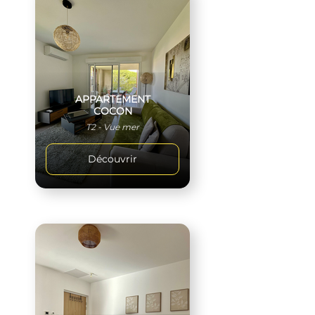
APPARTEMENT
COCON
T2 - Vue mer
Découvrir