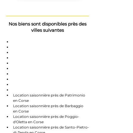
Nos biens sont disponibles près des
villes suivantes
Saint-Florent
Oletta
Chauve
Bastia
Île-Rousse
Nonzo
Centuri
Rapalle
Caste
Farines
Location saisonnière près de Patrimonio 
en Corse
Location saisonnière près de Barbaggio 
en Corse
Location saisonnière près de Poggio-
d'Oletta en Corse
Location saisonnière près de Santo-Pietro-
di-Tenda en Corse