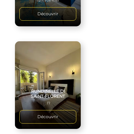
T2 - Vue mer
Découvrir
RUNDINELLE DI
SAINT-FLORENT
T1
Découvrir