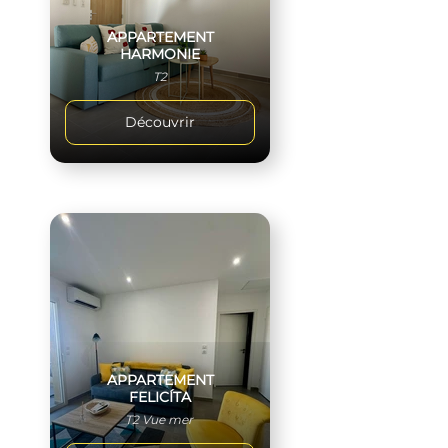
APPARTEMENT
HARMONIE
T2
Découvrir
APPARTEMENT
FELICÍTA
T2 Vue mer