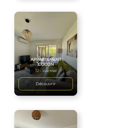
APPARTEMENT
COCON
T2 - Vue mer
Découvrir