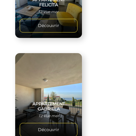
FELICÍTA
T2 Vue mer
Découvrir
APPARTEMENT
GABRIELA
T2 Vue mer
Découvrir