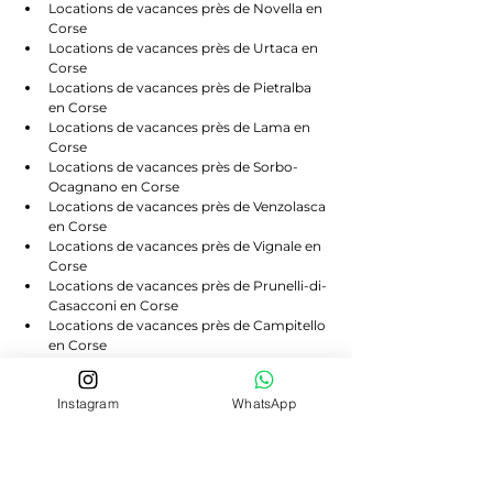
Locations de vacances près de Novella en 
Corse
Locations de vacances près de Urtaca en 
Corse
Locations de vacances près de Pietralba 
en Corse
Locations de vacances près de Lama en 
Corse
Locations de vacances près de Sorbo-
Ocagnano en Corse
Locations de vacances près de Venzolasca 
en Corse
Locations de vacances près de Vignale en 
Corse
Locations de vacances près de Prunelli-di-
Casacconi en Corse
Locations de vacances près de Campitello 
en Corse
Locations de vacances près de Scolca en 
Corse
Instagram
WhatsApp
Locations de vacances près de Volpajola 
en Corse
Locations de vacances près de Lento en 
Corse
Locations de vacances près de Bigorno en 