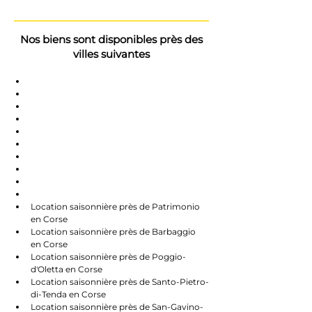
Nos biens sont disponibles près des
villes suivantes
Saint-Florent
Oletta
Chauve
Bastia
Île-Rousse
Nonzo
Centuri
Rapalle
Caste
Farines
Location saisonnière près de Patrimonio 
en Corse
Location saisonnière près de Barbaggio 
en Corse
Location saisonnière près de Poggio-
d'Oletta en Corse
Location saisonnière près de Santo-Pietro-
di-Tenda en Corse
Location saisonnière près de San-Gavino-