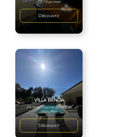
T3 - Vue mer
Découvrir
VILLA BENOA
F4 avec piscine privée et
chauffée
Découvrir