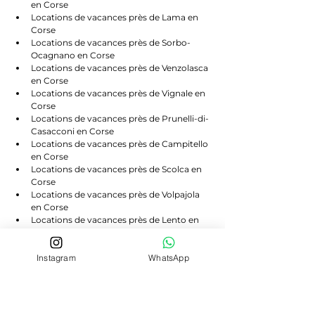
en Corse
Locations de vacances près de Lama en 
Corse
Locations de vacances près de Sorbo-
Ocagnano en Corse
Locations de vacances près de Venzolasca 
en Corse
Locations de vacances près de Vignale en 
Corse
Locations de vacances près de Prunelli-di-
Casacconi en Corse
Locations de vacances près de Campitello 
en Corse
Locations de vacances près de Scolca en 
Corse
Locations de vacances près de Volpajola 
en Corse
Locations de vacances près de Lento en 
Corse
Locations de vacances près de Bigorno en 
Instagram
WhatsApp
Corse
Locations de vacances près de 
Canavaggia en Corse
Locations de vacances près de Castello-di-
Rostino en Corse