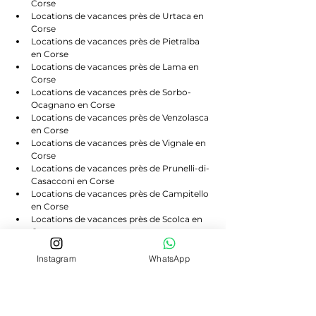
Corse
Locations de vacances près de Urtaca en 
Corse
Locations de vacances près de Pietralba 
en Corse
Locations de vacances près de Lama en 
Corse
Locations de vacances près de Sorbo-
Ocagnano en Corse
Locations de vacances près de Venzolasca 
en Corse
Locations de vacances près de Vignale en 
Corse
Locations de vacances près de Prunelli-di-
Casacconi en Corse
Locations de vacances près de Campitello 
en Corse
Locations de vacances près de Scolca en 
Corse
Locations de vacances près de Volpajola 
en Corse
Instagram
WhatsApp
Locations de vacances près de Lento en 
Corse
Locations de vacances près de Bigorno en 
Corse