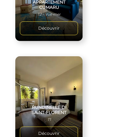
APPARTEMENT
CUMARU
T2 - Vue mer
Découvrir
RUNDINELLE DI
SAINT-FLORENT
T1
Découvrir