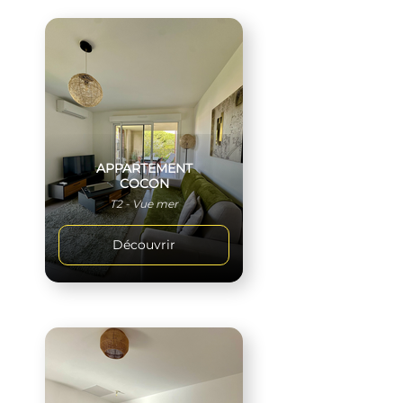
APPARTEMENT
COCON
T2 - Vue mer
Découvrir