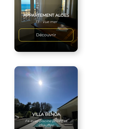
APPARTEMENT ALOES
T3 - Vue mer
Découvrir
VILLA BENOA
F4 avec piscine privée et
chauffée