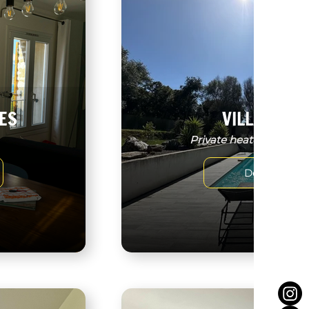
ES
VILLA BENO
Private heated swimmi
Découvrir