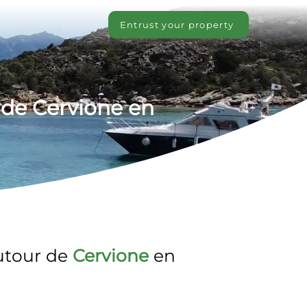
Entrust your property
 de Cervione en 
utour de 
Cervione
 en 