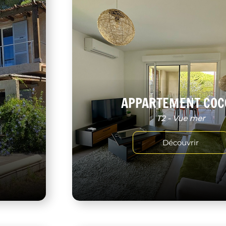
APPARTEMENT COC
r
T2 - Vue mer
Découvrir