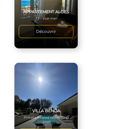
APPARTEMENT ALOES
T3 - Vue mer
Découvrir
VILLA BENOA
Private heated swimming
pool