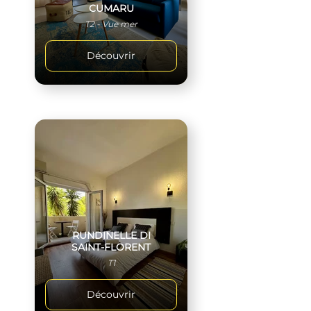
CUMARU
T2 - Vue mer
Découvrir
RUNDINELLE DI
SAINT-FLORENT
T1
Découvrir