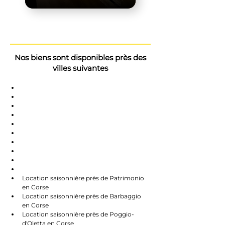
Nos biens sont disponibles près des
villes suivantes
Saint-Florent
Oletta
Chauve
Bastia
Île-Rousse
Nonzo
Centuri
Rapalle
Caste
Farines
Location saisonnière près de Patrimonio 
en Corse
Location saisonnière près de Barbaggio 
en Corse
Location saisonnière près de Poggio-
d'Oletta en Corse