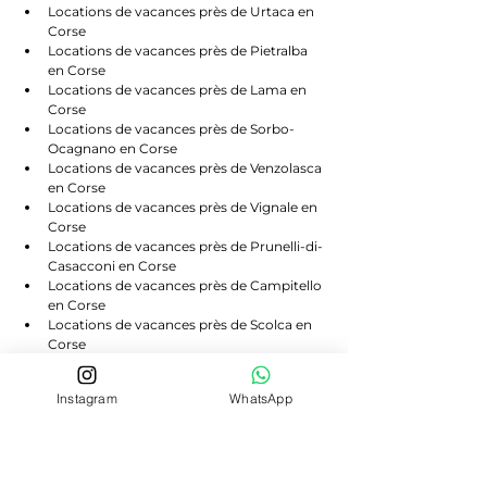
Locations de vacances près de Urtaca en 
Corse
Locations de vacances près de Pietralba 
en Corse
Locations de vacances près de Lama en 
Corse
Locations de vacances près de Sorbo-
Ocagnano en Corse
Locations de vacances près de Venzolasca 
en Corse
Locations de vacances près de Vignale en 
Corse
Locations de vacances près de Prunelli-di-
Casacconi en Corse
Locations de vacances près de Campitello 
en Corse
Locations de vacances près de Scolca en 
Corse
Locations de vacances près de Volpajola 
en Corse
Instagram
WhatsApp
Locations de vacances près de Lento en 
Corse
Locations de vacances près de Bigorno en 
Corse
Locations de vacances près de 