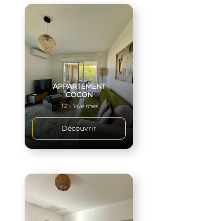
APPARTEMENT
COCON
T2 - Vue mer
Découvrir