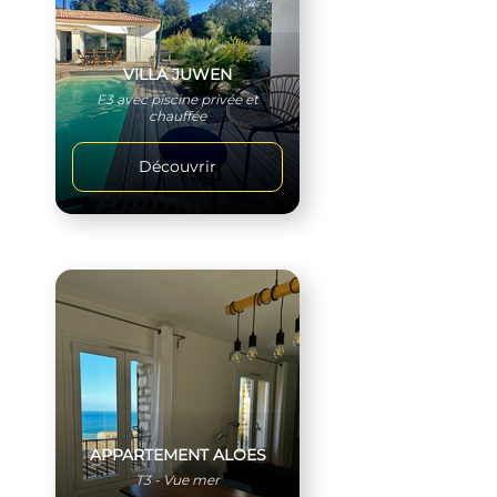
VILLA JUWEN
F3 avec piscine privée et
chauffée
Découvrir
APPARTEMENT ALOES
T3 - Vue mer