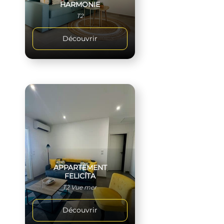
HARMONIE
T2
Découvrir
APPARTEMENT
FELICÍTA
T2 Vue mer
Découvrir