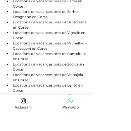
Locations de vacances près de Lama en 
Corse
Locations de vacances près de Sorbo-
Ocagnano en Corse
Locations de vacances près de Venzolasca 
en Corse
Locations de vacances près de Vignale en 
Corse
Locations de vacances près de Prunelli-di-
Casacconi en Corse
Locations de vacances près de Campitello 
en Corse
Locations de vacances près de Scolca en 
Corse
Locations de vacances près de Volpajola 
en Corse
Locations de vacances près de Lento en 
Corse
Locations de vacances près de Bigorno en 
Corse
Locations de vacances près de 
Instagram
WhatsApp
Canavaggia en Corse
Locations de vacances près de Castello-di-
Rostino en Corse
Locations de vacances près de Morosaglia 