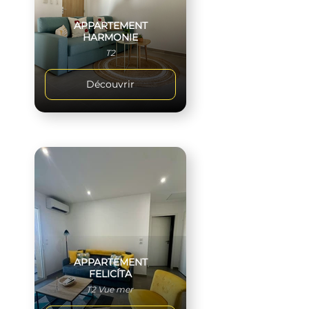
APPARTEMENT
HARMONIE
T2
Découvrir
APPARTEMENT
FELICÍTA
T2 Vue mer