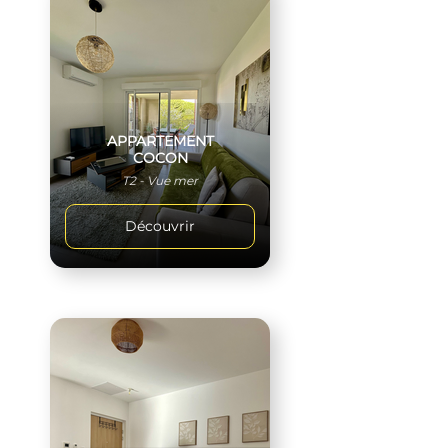
APPARTEMENT
COCON
T2 - Vue mer
Découvrir