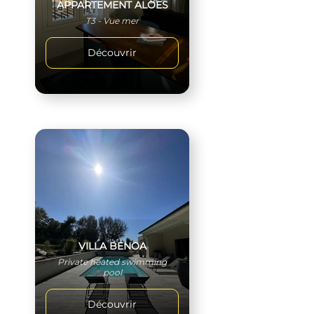
APPARTEMENT ALOES
T3 - Vue mer
Découvrir
VILLA BENOA
Private heated swimming
pool
Découvrir