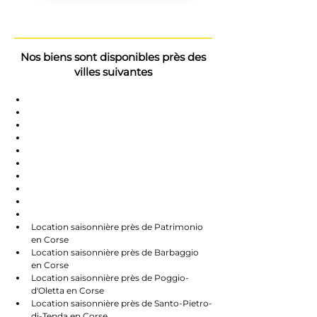
Nos biens sont disponibles près des
villes suivantes
Saint-Florent
Oletta
Chauve
Bastia
Île-Rousse
Nonzo
Centuri
Rapalle
Caste
Farines
Location saisonnière près de Patrimonio 
en Corse
Location saisonnière près de Barbaggio 
en Corse
Location saisonnière près de Poggio-
d'Oletta en Corse
Location saisonnière près de Santo-Pietro-
di-Tenda en Corse