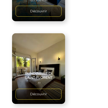
T2 - Vue mer
Découvrir
RUNDINELLE DI
SAINT-FLORENT
T1
Découvrir