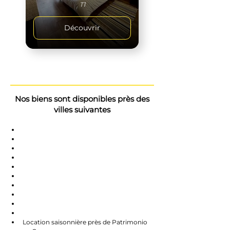
T1
Découvrir
Nos biens sont disponibles près des
villes suivantes
Saint-Florent
Oletta
Chauve
Bastia
Île-Rousse
Nonzo
Centuri
Rapalle
Caste
Farines
Location saisonnière près de Patrimonio 