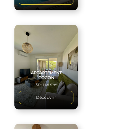
APPARTEMENT
COCON
T2 - Vue mer
Découvrir