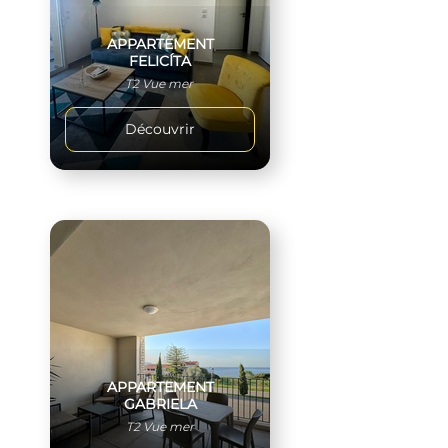
APPARTEMENT
FELICÍTA
T2 Vue mer
Découvrir
APPARTEMENT
GABRIELA
T2 Vue mer