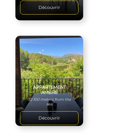
Découvrir
APPARTEMENT
AMBRE
T2 100 meters from the
sea
Découvrir