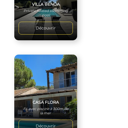
VILLA BENOA
Private heated swimming
pool
Découvrir
CASA FLORA
F4 avec piscine à 300m de
la mer
Découvrir