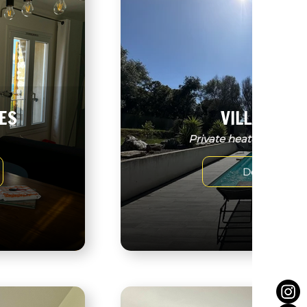
ES
VILLA BENO
Private heated swimmi
Découvrir