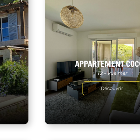
APPARTEMENT COC
r
T2 - Vue mer
Découvrir