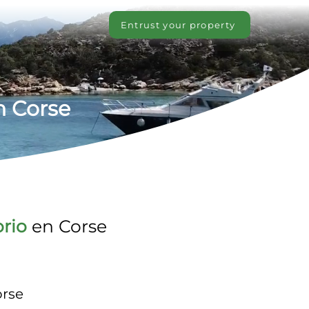
Entrust your property
n Corse
orio
 en Corse
orse