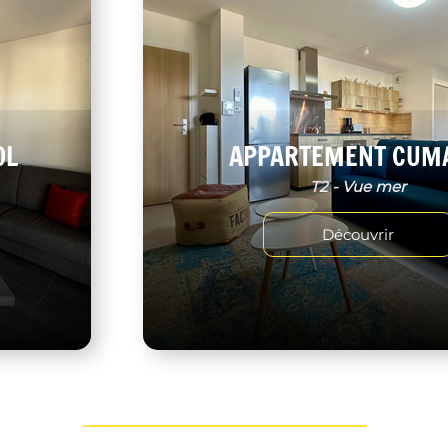
OL
APPARTEMENT CUM
T2 - Vue mer
Découvrir