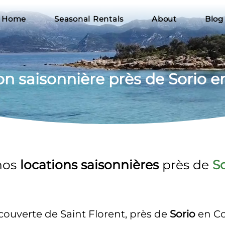
Home
Seasonal Rentals
About
Blog
on
 saisonnière près de Sorio e
os 
locations saisonnières 
près de 
S
ouverte de Saint Florent, près de 
Sorio
 en C