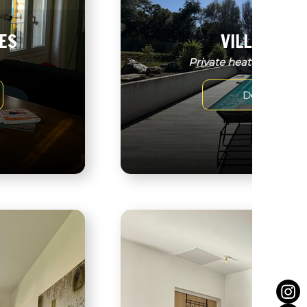
ES
VILLA BENO
Private heated swimmi
Découvrir