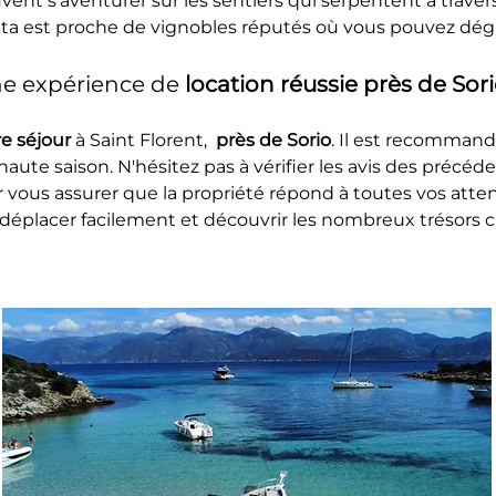
t s'aventurer sur les sentiers qui serpentent à travers
tta est proche de vignobles réputés où vous pouvez dégu
ne expérience de 
location réussie près de Sori
e séjour 
à Saint Florent, 
 près de Sorio
. Il est recommand
 haute saison. N'hésitez pas à vérifier les avis des précéde
 vous assurer que la propriété répond à toutes vos atten
déplacer facilement et découvrir les nombreux trésors c