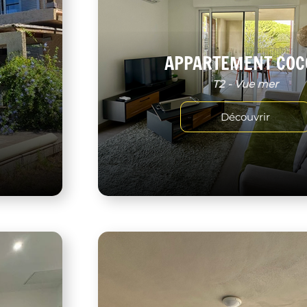
APPARTEMENT COC
r
T2 - Vue mer
Découvrir