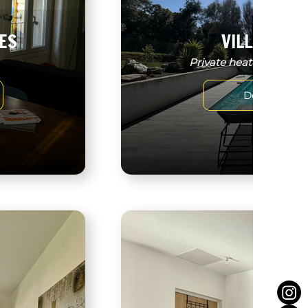
ES
VILLA BENO
Private heated swimmi
Découvrir