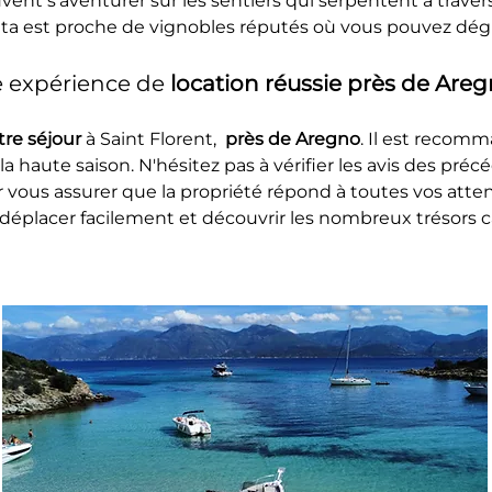
t s'aventurer sur les sentiers qui serpentent à travers
tta est proche de vignobles réputés où vous pouvez dégu
 expérience de 
location réussie près de Areg
re séjour 
à Saint Florent, 
 près de Aregno
. Il est recom
la haute saison. N'hésitez pas à vérifier les avis des préc
 vous assurer que la propriété répond à toutes vos atten
déplacer facilement et découvrir les nombreux trésors c