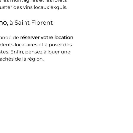
 les montagnes et les forêts 
ster des vins locaux exquis.
no, 
à Saint Florent
mandé de 
réserver votre location
édents locataires et à poser des 
tes. Enfin, pensez à louer une 
achés de la région.