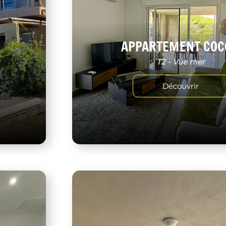
APPARTEMENT COC
r
T2 - Vue mer
Découvrir