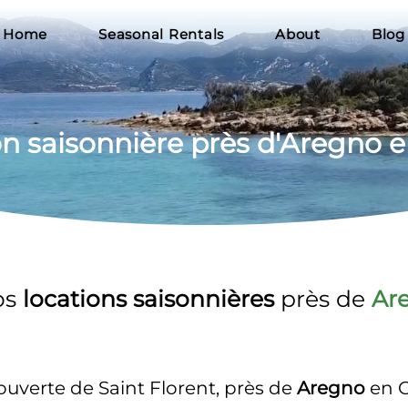
Home
Seasonal Rentals
About
Blog
on
 saisonnière près d'Aregno 
s 
locations saisonnières 
près de 
Ar
uverte de Saint Florent, près de 
Aregno
 en 