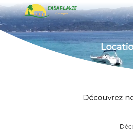
Locati
Découvrez no
Déco