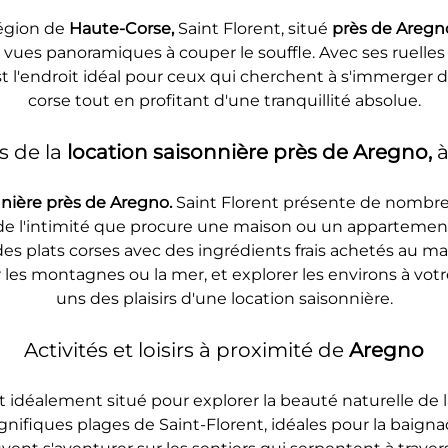
égion de 
Haute-Corse, 
Saint Florent, situé 
près de Aregn
 vues panoramiques à couper le souffle. Avec ses ruelles
est l'endroit idéal pour ceux qui cherchent à s'immerger d
corse tout en profitant d'une tranquillité absolue.
 de la 
location saisonnière près de Aregno, 
à
nnière près de Aregno. 
Saint Florent présente de nombr
et de l'intimité que procure une maison ou un apparteme
es plats corses avec des ingrédients frais achetés au ma
r les montagnes ou la mer, et explorer les environs à vo
uns des plaisirs d'une location saisonnière.
Activités et loisirs à proximité de 
Aregno
st idéalement situé pour explorer la beauté naturelle de
gnifiques plages de Saint-Florent, idéales pour la baignad