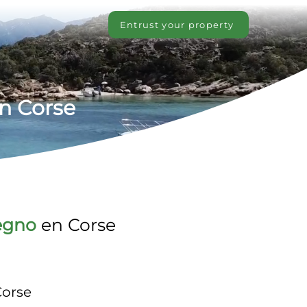
Entrust your property
en Corse
egno
 en Corse
Corse