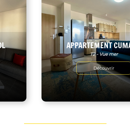
OL
APPARTEMENT CUM
T2 - Vue mer
Découvrir