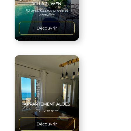
VILLA JUWEN
F3 avec piscine privée et
chauffée
Découvrir
APPARTEMENT ALOES
T3 - Vue mer
Découvrir