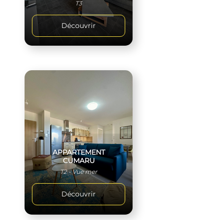
T3
Découvrir
APPARTEMENT
CUMARU
T2 - Vue mer
Découvrir