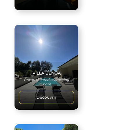
VILLA BENOA
Private heated swimming
pool
Découvrir