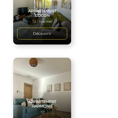
APPARTEMENT
COCON
T2 - Vue mer
Découvrir
APPARTEMENT
HARMONIE
T2