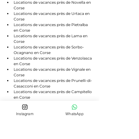
Locations de vacances près de Novella en 
Corse
Locations de vacances près de Urtaca en 
Corse
Locations de vacances près de Pietralba 
en Corse
Locations de vacances près de Lama en 
Corse
Locations de vacances près de Sorbo-
Ocagnano en Corse
Locations de vacances près de Venzolasca 
en Corse
Locations de vacances près de Vignale en 
Corse
Locations de vacances près de Prunelli-di-
Casacconi en Corse
Locations de vacances près de Campitello 
en Corse
Locations de vacances près de Scolca en 
Corse
Instagram
WhatsApp
Locations de vacances près de Volpajola 
en Corse
Locations de vacances près de Lento en 
Corse
Locations de vacances près de Bigorno en 