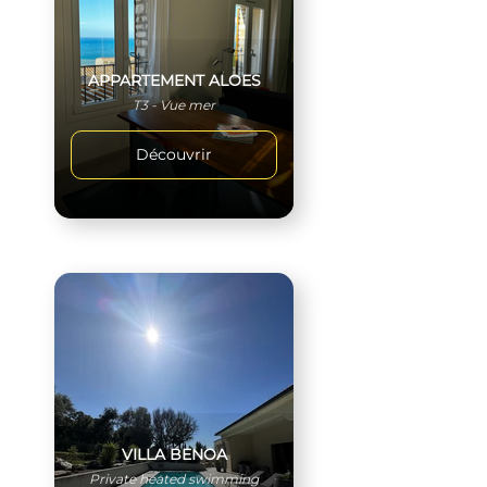
APPARTEMENT ALOES
T3 - Vue mer
Découvrir
VILLA BENOA
Private heated swimming