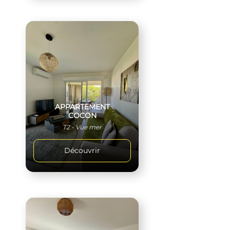
APPARTEMENT
COCON
T2 - Vue mer
Découvrir