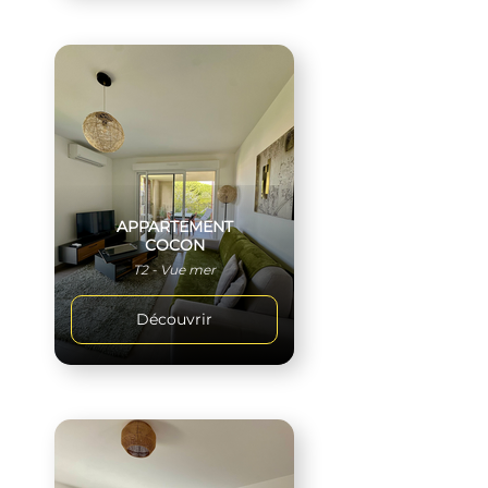
APPARTEMENT
COCON
T2 - Vue mer
Découvrir