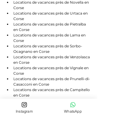
Locations de vacances près de Novella en 
Corse
Locations de vacances près de Urtaca en 
Corse
Locations de vacances près de Pietralba 
en Corse
Locations de vacances près de Lama en 
Corse
Locations de vacances près de Sorbo-
Ocagnano en Corse
Locations de vacances près de Venzolasca 
en Corse
Locations de vacances près de Vignale en 
Corse
Locations de vacances près de Prunelli-di-
Casacconi en Corse
Locations de vacances près de Campitello 
en Corse
Locations de vacances près de Scolca en 
Corse
Instagram
WhatsApp
Locations de vacances près de Volpajola 
en Corse
Locations de vacances près de Lento en 
Corse
Locations de vacances près de Bigorno en 