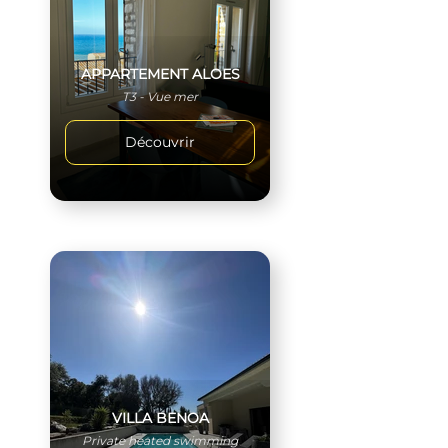
APPARTEMENT ALOES
T3 - Vue mer
Découvrir
VILLA BENOA
Private heated swimming