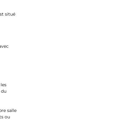
t situé 
avec 
les 
 du 
re salle 
ts ou 