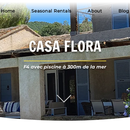
Home
Seasonal Rentals
About
Blog
CASA FLORA
F4 avec piscine à 300m de la mer