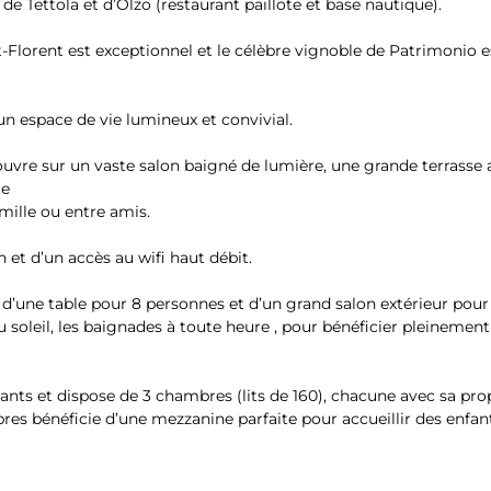
de Tettola et d’Olzo (restaurant paillote et base nautique).
Florent est exceptionnel et le célèbre vignoble de Patrimonio es
un espace de vie lumineux et convivial.
ouvre sur un vaste salon baigné de lumière, une grande terrasse 
le
ille ou entre amis.
n et d’un accès au wifi haut débit.
e d’une table pour 8 personnes et d’un grand salon extérieur pour 
 au soleil, les baignades à toute heure , pour bénéficier pleinement
ants et dispose de 3 chambres (lits de 160), chacune avec sa prop
res bénéficie d’une mezzanine parfaite pour accueillir des enfan