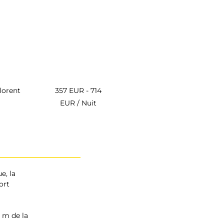
lorent
357 EUR - 714
EUR / Nuit
e, la 
ort
 m de la 