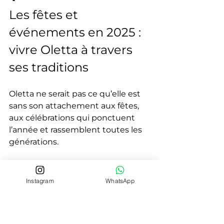
Les fêtes et 
événements en 2025 : 
vivre Oletta à travers 
ses traditions
Oletta ne serait pas ce qu’elle est 
sans son attachement aux fêtes, 
aux célébrations qui ponctuent 
l’année et rassemblent toutes les 
générations.
La Saint-André : cœur 
battant du village
Instagram
WhatsApp
Le 30 novembre, le village célèbre 
son saint patron dans une 