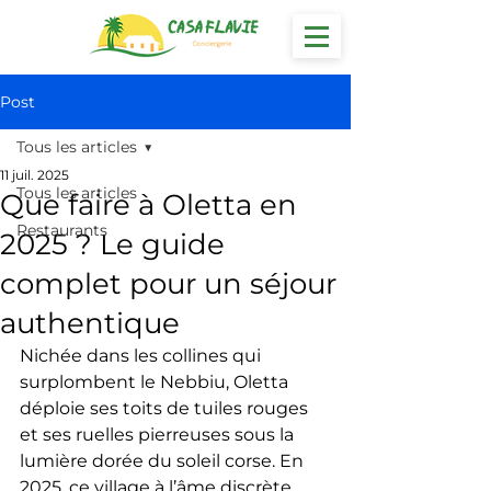
Post
Tous les articles
11 juil. 2025
Tous les articles
Que faire à Oletta en
Restaurants
2025 ? Le guide
complet pour un séjour
authentique
Nichée dans les collines qui 
surplombent le Nebbiu, Oletta 
déploie ses toits de tuiles rouges 
et ses ruelles pierreuses sous la 
lumière dorée du soleil corse. En 
2025, ce village à l’âme discrète 