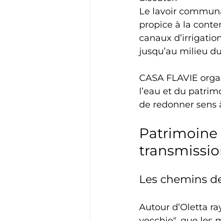
Le lavoir communa
propice à la conte
canaux d’irrigation
jusqu’au milieu du 
CASA FLAVIE organ
l’eau et du patrim
de redonner sens à
Patrimoine 
transmissi
Les chemins de 
Autour d’Oletta r
vecchie", que les 