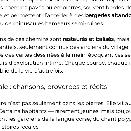
 Ces chemins pavés ou empierrés, souvent bordés d
ine et permettent d’accéder à des 
bergeries aband
ou de minuscules hameaux semi-ruinés.
ins de ces chemins sont 
restaurés et balisés
, mais
ntiels, seulement connus des anciens du village
s des 
cartes dessinées à la main
, évoquant ces se
s d’exploration intime. Chaque courbe, chaque 
ié de la vie d’autrefois.
le : chansons, proverbes et récits
e n’est pas seulement dans les pierres. Elle vit au
 Certains habitants — rarement jeunes, mais toujou
nt les gardiens de la langue corse, du chant poly
stoires locales.