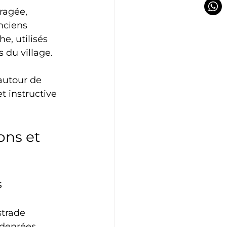
ragée, 
nciens 
e, utilisés 
s du village.
autour de 
 instructive 
ons et 
s
strade 
denrées, 