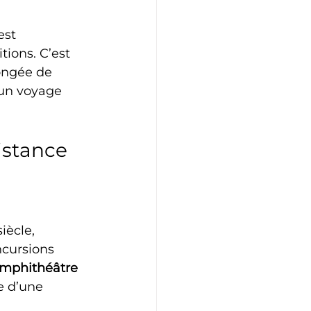
est 
tions. C’est 
ongée de 
 un voyage 
sistance
iècle, 
ncursions 
mphithéâtre 
e d’une 