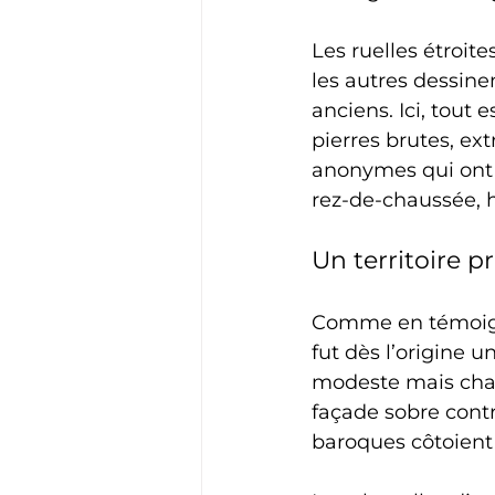
Les ruelles étroit
les autres dessine
anciens. Ici, tout e
pierres brutes, ex
anonymes qui ont é
rez-de-chaussée, 
Un territoire 
Comme en témoigne
fut dès l’origine un
modeste mais charg
façade sobre contr
baroques côtoient 