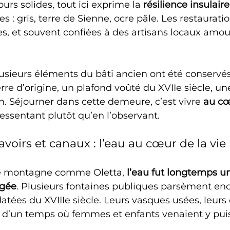
urs solides, tout ici exprime la 
résilience insulaire
s : gris, terre de Sienne, ocre pâle. Les restauratio
, et souvent confiées à des artisans locaux amou
usieurs éléments du bâti ancien ont été conservés
erre d’origine, un plafond voûté du XVIIe siècle, un
n. Séjourner dans cette demeure, c’est vivre 
au cœ
 ressentant plutôt qu’en l’observant.
lavoirs et canaux : l’eau au cœur de la vie
de montagne comme Oletta, 
l’eau fut longtemps u
agée
. Plusieurs fontaines publiques parsèment enc
 datées du XVIIIe siècle. Leurs vasques usées, leur
d’un temps où femmes et enfants venaient y puise