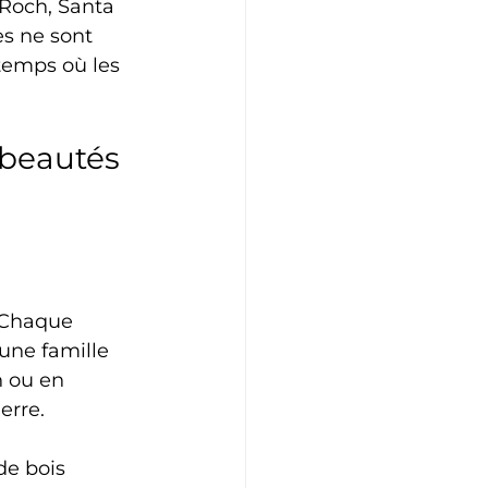
-Roch, Santa 
s ne sont 
temps où les 
 beautés 
 Chaque 
une famille 
n ou en 
erre.
de bois 