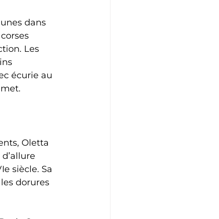
s unes dans 
 corses 
ction. Les 
ins 
ec écurie au 
mmet.
nts, Oletta 
 d’allure 
e siècle. Sa 
 les dorures 