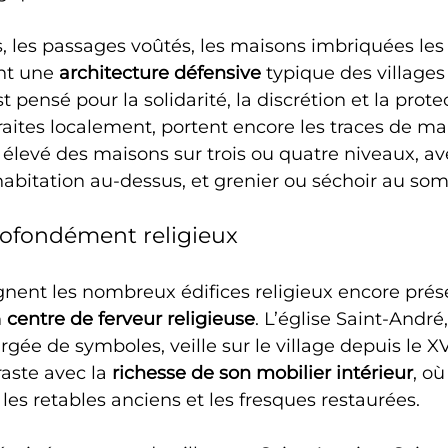
es, les passages voûtés, les maisons imbriquées le
nt une 
architecture défensive
 typique des villages
st pensé pour la solidarité, la discrétion et la prote
traites localement, portent encore les traces de ma
levé des maisons sur trois ou quatre niveaux, av
habitation au-dessus, et grenier ou séchoir au so
profondément religieux
nt les nombreux édifices religieux encore prése
 
centre de ferveur religieuse
. L’église Saint-André,
ée de symboles, veille sur le village depuis le XVI
aste avec la 
richesse de son mobilier intérieur
, où
les retables anciens et les fresques restaurées.