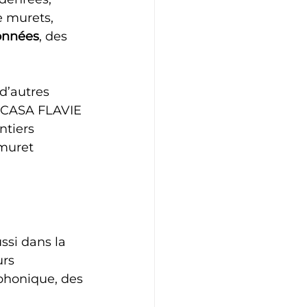
e murets, 
onnées
, des 
 d’autres 
. CASA FLAVIE 
ntiers 
muret 
ssi dans la 
rs 
phonique, des 