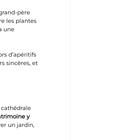
grand-père 
e les plantes 
a une 
lors d’apéritifs 
s sincères, et 
 cathédrale 
atrimoine y 
er un jardin, 