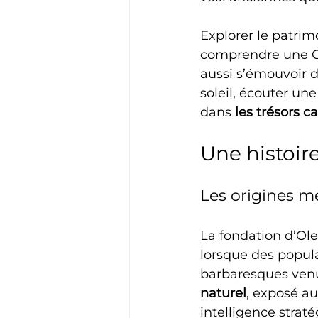
Explorer le patrimo
comprendre une Cors
aussi s’émouvoir 
soleil, écouter un
dans 
les trésors c
Une histoire
Les origines mé
La fondation d’Ole
lorsque des popula
barbaresques venu
naturel
, exposé a
intelligence straté