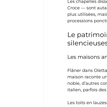
Les chapelles diss
Croce — sont autan
plus utilisées, m
processions ponct
Le patrimoi
silencieuse
Les maisons anc
Flâner dans Oletta,
maison raconte une
noble, d’autres con
italien, parfois d
Les toits en lauzes