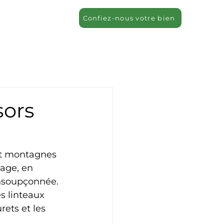
Confiez-nous votre bien
sors
 et montagnes 
lage, en 
insoupçonnée. 
es linteaux 
ets et les 