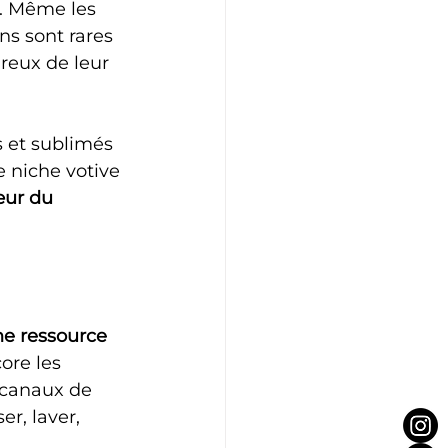
. Même les 
ns sont rares 
reux de leur 
 et sublimés 
e niche votive 
ur du 
ne ressource 
ore les 
s canaux de 
r, laver, 