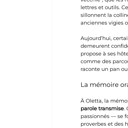
lettres et outils.
sillonnent la coll
anciennes vigies 
Aujourd’hui, certa
demeurent confide
propose à ses hôte
comme des parcour
raconte un pan oubl
La mémoire ora
À Oletta, la mémoir
parole transmise
.
passionnés — se fo
proverbes et des hi