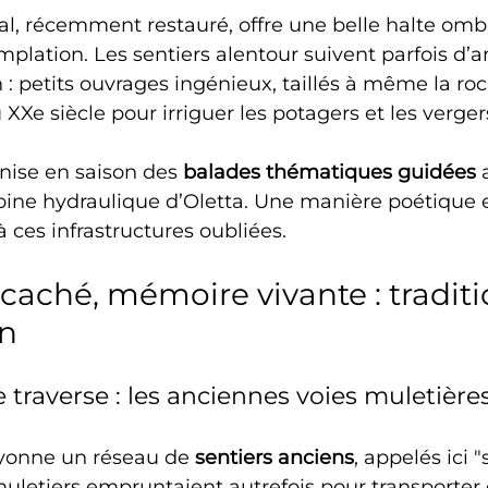
l, récemment restauré, offre une belle halte omb
mplation. Les sentiers alentour suivent parfois d’a
 : petits ouvrages ingénieux, taillés à même la roch
XXe siècle pour irriguer les potagers et les verger
ise en saison des 
balades thématiques guidées
 
oine hydraulique d’Oletta. Une manière poétique et
 ces infrastructures oubliées.
caché, mémoire vivante : traditi
on
traverse : les anciennes voies muletière
ayonne un réseau de 
sentiers anciens
, appelés ici "
muletiers empruntaient autrefois pour transporter 