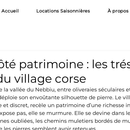
Accueil
Locations Saisonnières
À propos
ôté patrimoine : les tré
u village corse
e la vallée du Nebbiu, entre oliveraies séculaires
déploie son envoûtante silhouette de pierre. Le vil
 et discret, recèle un patrimoine d’une richesse 
s’expose pas, elle se murmure. Elle se devine dans l
aines oubliées, les chemins muletiers bordés de mur
 les pierres semblent avoir retenues.