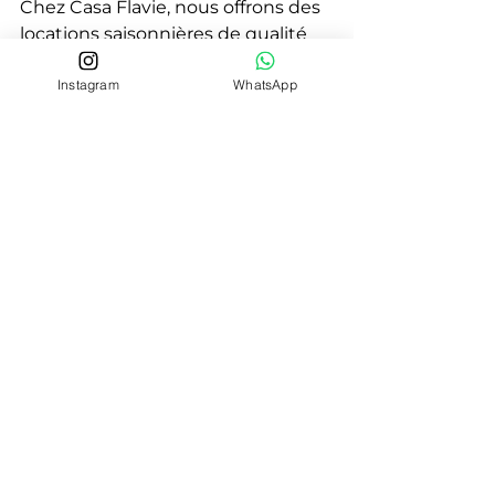
Chez Casa Flavie, nous offrons des 
locations saisonnières de qualité 
en Haute-Corse, idéales pour les 
Instagram
WhatsApp
familles, les couples et les groupes 
d'amis. Nos hébergements sont 
confortables, bien équipés et 
situés à proximité des meilleures 
attractions de la région, y compris 
les meilleurs restaurants de 
cuisine corse à Saint-Florent. Nous 
nous engageons à fournir un 
service personnalisé et à aider nos 
clients à découvrir les trésors 
culinaires de la Corse. En 
séjournant chez nous, vous aurez 
l'opportunité de savourer les 
délices de la cuisine corse tout en 
profitant du charme et de la 
beauté de la Haute-Corse.